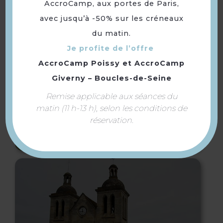
AccroCamp, aux portes de Paris,
avec jusqu’à -50% sur les créneaux
du matin.
Je profite de l’offre
AccroCamp Poissy
et
AccroCamp
Giverny – Boucles-de-Seine
Remise applicable aux séances du
matin (11 h-13 h), selon les conditions de
réservation.
Le Clos Magedon