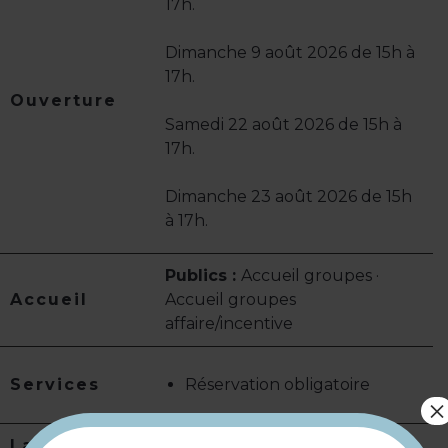
17h.
Dimanche 9 août 2026 de 15h à
17h.
Ouverture
Samedi 22 août 2026 de 15h à
17h.
Dimanche 23 août 2026 de 15h
à 17h.
Publics :
Accueil groupes ·
Accueil
Accueil groupes
affaire/incentive
Services
Réservation obligatoire
×
Langues
Langue(s) parlée(s) :
Français