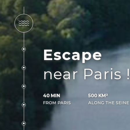
Escape
near Paris 
40 MIN
500 KM²
FROM PARIS
ALONG THE SEINE