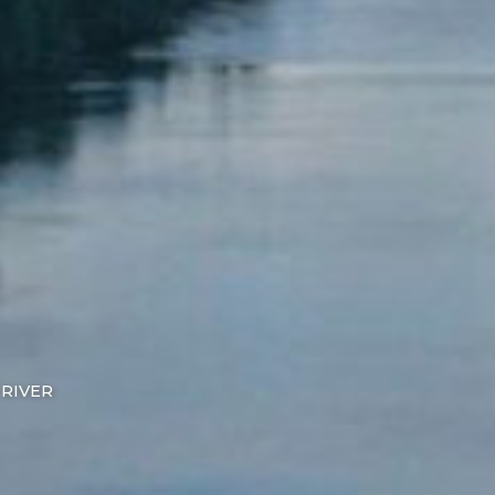
!
 RIVER