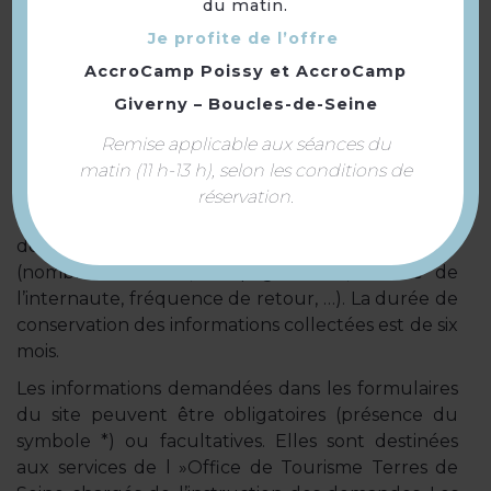
du matin.
Aucune information personnelle n’est collectée à
Je profite de l’offre
votre insu ni cédée à des tiers.
AccroCamp Poissy
et
AccroCamp
Pour des fins statistiques, un cookie est implanté
Giverny – Boucles-de-Seine
sur le matériel de l’internaute. Il ne permet pas
l’identification mais il enregistre des informations
Remise applicable aux séances du
relatives à la navigation sur le site de l’Office de
matin (11 h-13 h), selon les conditions de
Tourisme de Lons-Le-Saunier. La finalité principale
réservation.
de ce cookie est d’adapter le site aux demandes
des internautes et de mesurer l’audience
(nombre de visites, de pages vues, activité de
l’internaute, fréquence de retour, …). La durée de
conservation des informations collectées est de six
mois.
Les informations demandées dans les formulaires
du site peuvent être obligatoires (présence du
symbole *) ou facultatives. Elles sont destinées
aux services de l »Office de Tourisme Terres de