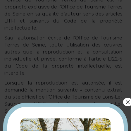
propriété exclusive de l’Office de Tourisme Terres
de Seine en sa qualité d’auteur sens des articles
L111-1 et suivants du Code de la propriété
intellectuelle.
Sauf autorisation écrite de l’Office de Tourisme
Terres de Seine, toute utilisation des œuvres
autres que la reproduction et la consultation
individuelle et privée, conforme à l’article L122-5
du Code de la propriété intellectuelle, est
interdite.
Lorsque la reproduction est autorisée, il est
demandé la mention suivante « contenu extrait
du site officiel de l’Office de Tourisme de Lons-Le-
×
Saunier ». L’Office de Tourisme de Lons-Le-
Saunier se réserve le droit d’approuver ou de
désapprouver toute utilisation de son logo.