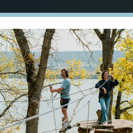
Lainville-
En-Vexin
Mousseaux
Drocourt
Montalet
s/ Seine
le-Bois
Sailly
Méricourt
Jambville
St-Martin
Gaillon
La-Garenne
Fontenay-
Oinville
s/ Montcient
Brueil
Tessanc
St-Père
s/ Montcient
Follainville-
en-Vexin
s/ Aube
boise
Dennemont
Guernes
Hardricourt