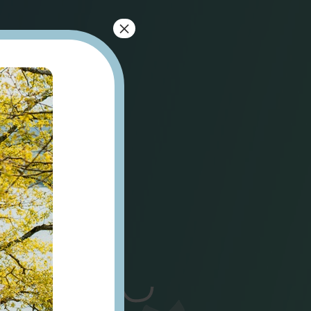
×
ourt
tte
Évecquemont
L’Oise
Vaux s/ Seine