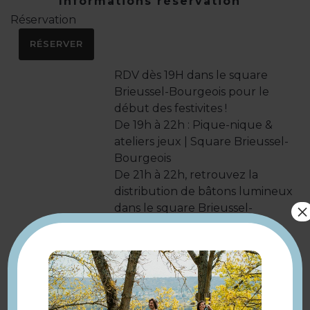
Informations réservation
Réservation
RÉSERVER
RDV dès 19H dans le square
Brieussel-Bourgeois pour le
début des festivites !
De 19h à 22h : Pique-nique &
ateliers jeux | Square Brieussel-
Bourgeois
De 21h à 22h, retrouvez la
distribution de bâtons lumineux
×
dans le square Brieussel-
Bourgeois.
déambulation musicale avec
batucada
De 22h15 à 22h50, départ de la
Description
déambulation musicale du
square Brieussel-Bourgeois en