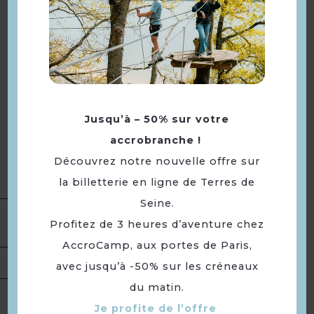
direction des bords de Seine,
passage par les places ducœur,
dans une ambiance très festive
avec DrumTeam, une
batucada* endiablée !
*(fanfare brésilienne composée
d'un ensemble de percussions
Jusqu’à – 50% sur votre
jouant de la samba).
accrobranche !
À 23h, le feu d'artifice sera tiré
Découvrez notre nouvelle offre sur
au bord de l'eau | Bords de
la billetterie en ligne de Terres de
Seine
Seine.
Type(s) :
Traditions et folklore
Présentation
Profitez de 3 heures d’aventure chez
Portée :
Départementale
AccroCamp, aux portes de Paris,
Tarifs
Gratuit.
avec jusqu’à -50% sur les créneaux
du matin.
Ouverture
Lundi 13 juillet 2026 de 19h à 0h.
Je profite de l’offre