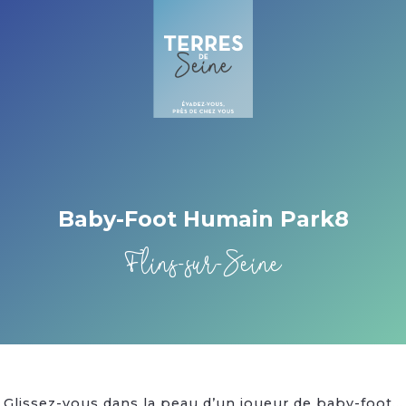
Cookies beheer paneel
Baby-Foot Humain Park8
Flins-sur-Seine
Glissez-vous dans la peau d’un joueur de baby-foot…