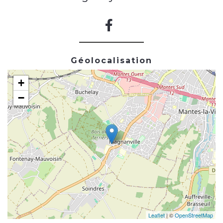
Géolocalisation
+
−
Leaflet
| ©
OpenStreetMap