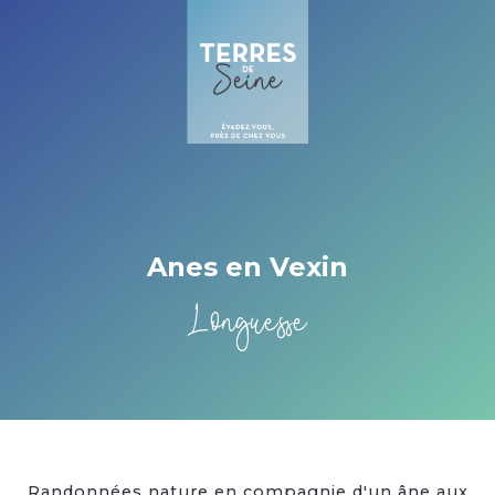
Cookies beheer paneel
Anes en Vexin
Longuesse
Randonnées nature en compagnie d'un âne aux