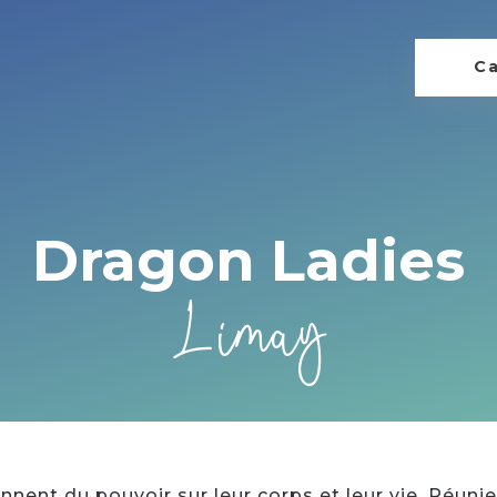
Ca
Dragon Ladies
Limay
nent du pouvoir sur leur corps et leur vie. Réunie