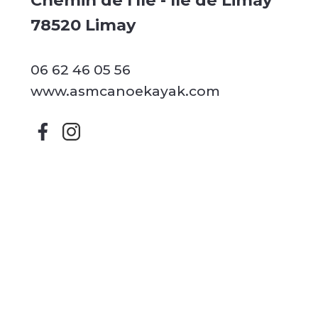
Chemin de l'île - île de Limay
78520 Limay
06 62 46 05 56
www.asmcanoekayak.com