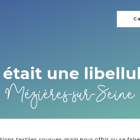
Ca
l était une libellu
Mézières-sur-Seine
ions textiles cousues-main pour offrir ou se faire 