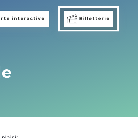
rte interactive
Billetterie
le
plaisir.