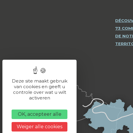
DÉCOUV
73 CO
DE NOT
TERRIT
Deze site maakt gebruik
van cookies en geeft u
controle over wat u wilt
activeren
OK, accepteer alle
Weiger alle cookies