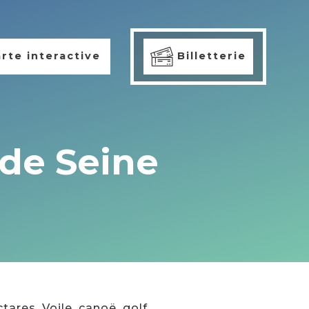
rte interactive
Billetterie
 de Seine
res. Voile, canoë, golf,