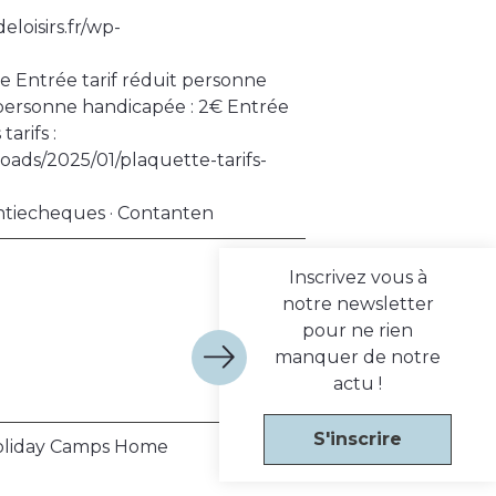
eloisirs.fr/wp-
ne Entrée tarif réduit personne
personne handicapée : 2€ Entrée
arifs :
loads/2025/01/plaquette-tarifs-
antiecheques · Contanten
Inscrivez vous à
notre newsletter
pour ne rien
manquer de notre
actu !
S'inscrire
 Holiday Camps Home