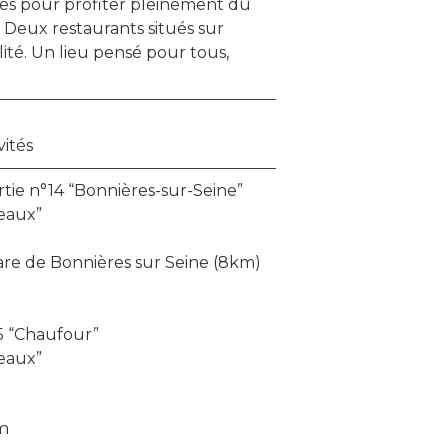
es pour profiter pleinement du
é. Deux restaurants situés sur
ité. Un lieu pensé pour tous,
vités
rtie n°14 “Bonnières-sur-Seine”
seaux”
 gare de Bonnières sur Seine (8km)
15 “Chaufour”
seaux”
 m