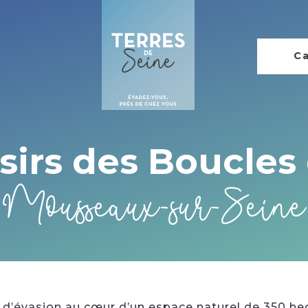
Ca
oisirs des Boucles
Mousseaux-sur-Seine
’évasion au cœur d’un espace naturel de 350 hecta