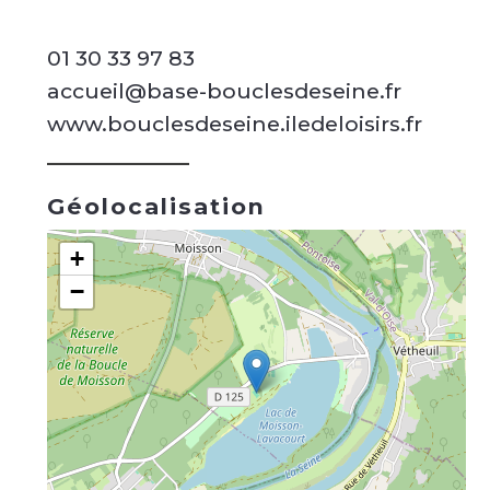
01 30 33 97 83
accueil@base-bouclesdeseine.fr
www.bouclesdeseine.iledeloisirs.fr
Géolocalisation
+
−