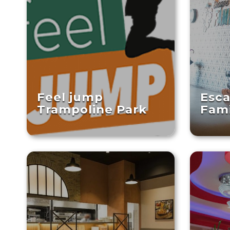
Feel jump
Esc
Trampoline Park
Fami