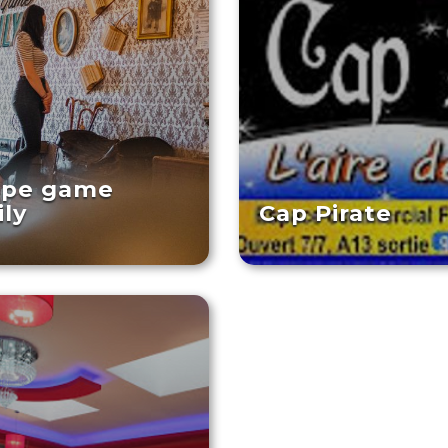
ape game
ly
Cap Pirate