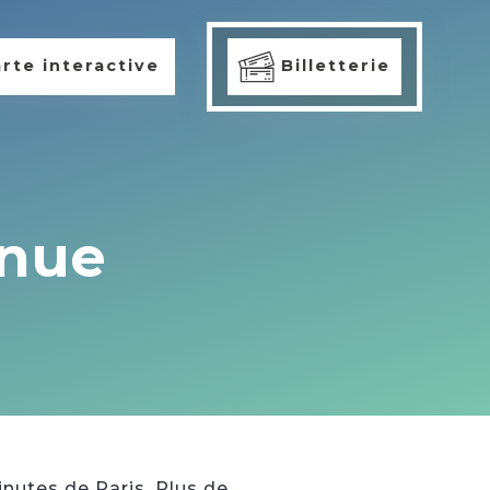
rte interactive
Billetterie
enue
nutes de Paris. Plus de