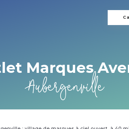
Ca
let Marques Av
Aubergenville
nville : village de marques à ciel ouvert, à 40 mi