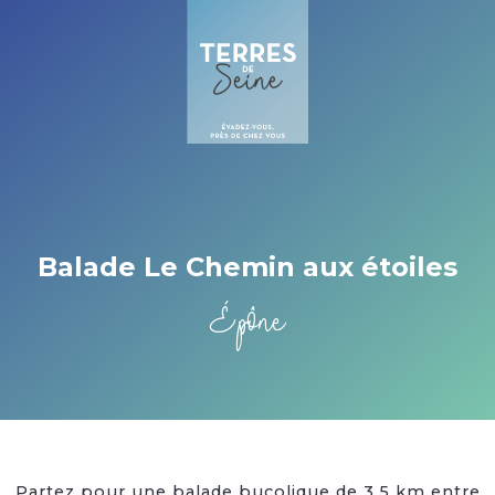
Cookies beheer paneel
Balade Le Chemin aux étoiles
Épône
Partez pour une balade bucolique de 3,5 km entre