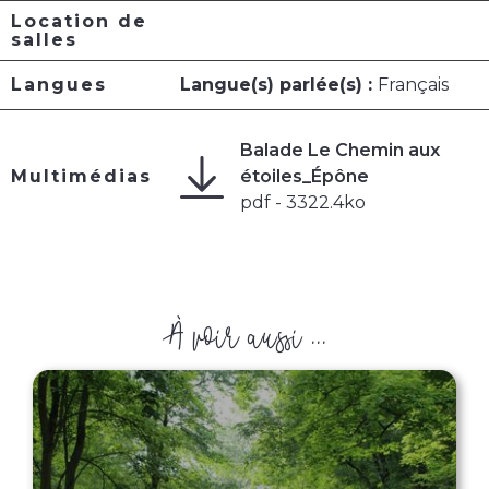
Location de
salles
Langues
Langue(s) parlée(s) :
Français
Balade Le Chemin aux
Multimédias
étoiles_Épône
pdf - 3322.4ko
À voir aussi ...