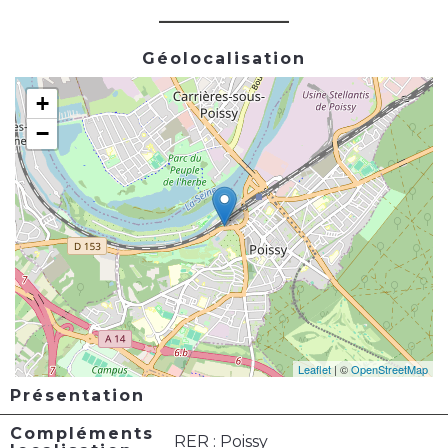
Géolocalisation
+
−
Leaflet
| ©
OpenStreetMap
Présentation
Compléments
RER : Poissy