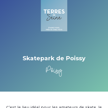
Cookies beheer paneel
Skatepark de Poissy
Poissy
C’est le lieu idéal pour les amateurs de skate, le