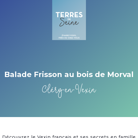
Cookies beheer paneel
Balade Frisson au bois de Morval
Cléry-en-Vexin
Découvrez le Vexin français et ses secrets en famille