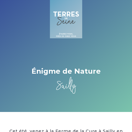
Cookies beheer paneel
Énigme de Nature
Sailly
Cet été, venez à la Ferme de la Cure à Sailly en