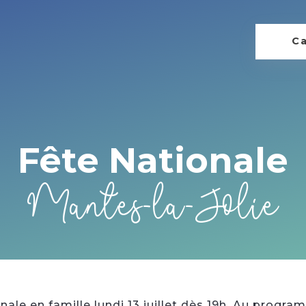
Ca
Fête Nationale
Mantes-la-Jolie
nale en famille lundi 13 juillet dès 19h. Au progra