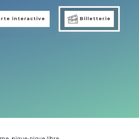
rte interactive
Billetterie
mme, pique-nique libre,