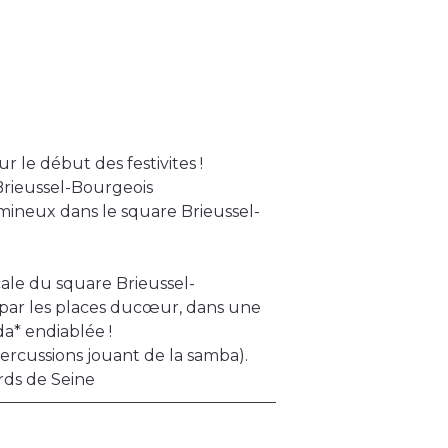
 le début des festivites !
 Brieussel-Bourgeois
umineux dans le square Brieussel-
ale du square Brieussel-
 par les places ducœur, dans une
a* endiablée !
rcussions jouant de la samba).
ords de Seine