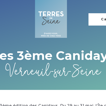
Ca
es 3ème Canida
Verneuil-sur-Seine
3ème édition des Canidays. Du 29 au 31 mai, l’Île 