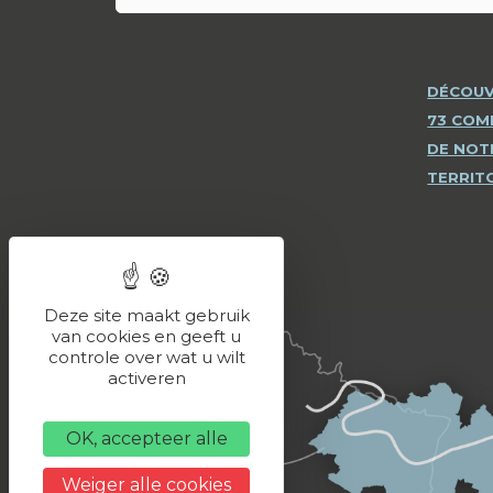
DÉCOUV
73 CO
DE NOT
TERRIT
Deze site maakt gebruik
van cookies en geeft u
controle over wat u wilt
activeren
OK, accepteer alle
Weiger alle cookies