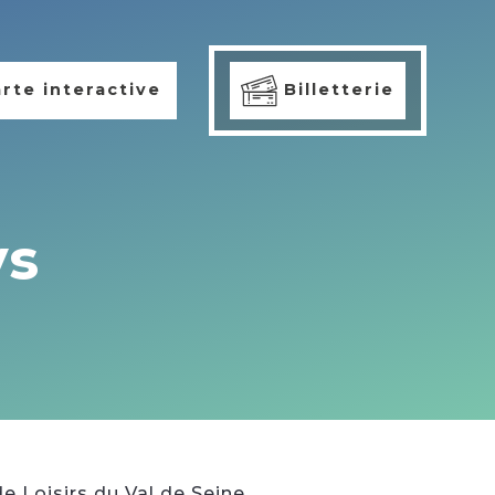
rte interactive
Billetterie
ys
de Loisirs du Val de Seine