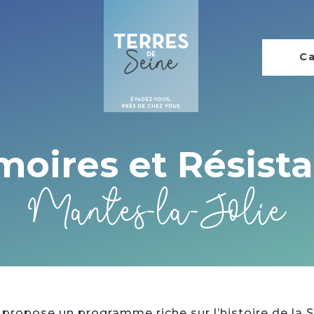
Ca
oires et Résist
Mantes-la-Jolie
propose un programme riche sur l’histoire de la