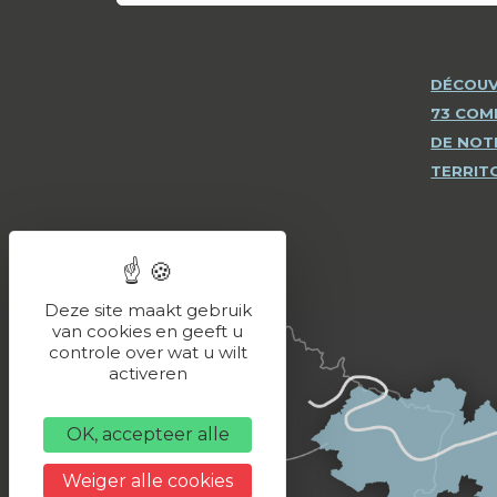
DÉCOUV
73 CO
DE NOT
TERRIT
Deze site maakt gebruik
van cookies en geeft u
controle over wat u wilt
activeren
OK, accepteer alle
Weiger alle cookies