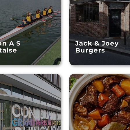
on A S
Jack & Joey
aise
Burgers