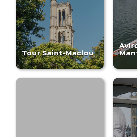
Avir
Tour Saint-Maclou
Mant