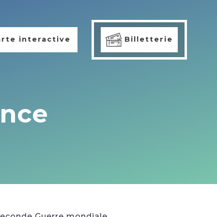
rte interactive
Billetterie
ance
 Seconde Guerre mondiale