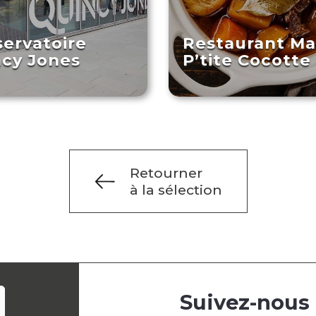
ervatoire
Restaurant Ma
cy Jones
P’tite Cocotte
Retourner
à la sélection
Suivez-nous