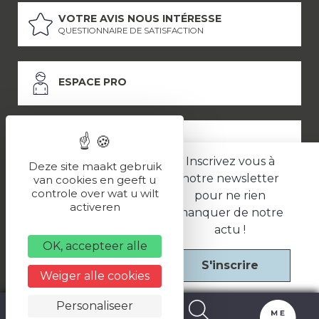
VOTRE AVIS NOUS INTÉRESSE
QUESTIONNAIRE DE SATISFACTION
ESPACE PRO
ESPACE PRESSE
Inscrivez vous à
Deze site maakt gebruik
notre newsletter
van cookies en geeft u
controle over wat u wilt
pour ne rien
LES PARTENAIRES
activeren
manquer de notre
–
–
Mentions légales
Politique de confidentialité
CGV
actu !
OK, accepteer alle
S'inscrire
Une réalisation
Weiger alle cookies
Personaliseer