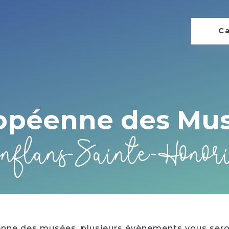
Ca
opéenne des Mu
nflans-Sainte-Honor
enne des musées, plusieurs évènements vous sero