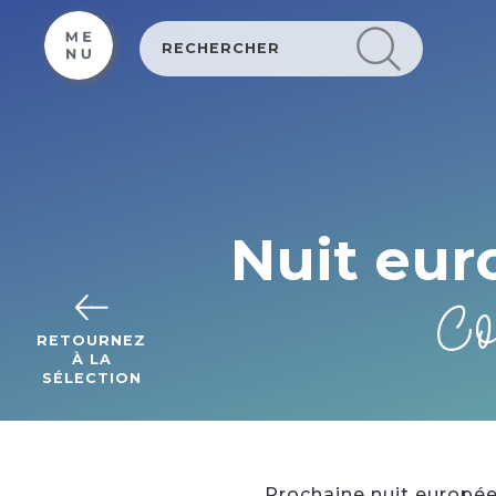
Cookies beheer paneel
Nuit eur
Co
RETOURNEZ
À LA
SÉLECTION
Prochaine nuit europé