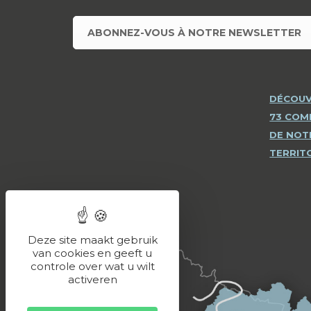
ABONNEZ-VOUS À NOTRE NEWSLETTER
DÉCOUV
73 CO
DE NOT
TERRIT
Deze site maakt gebruik
van cookies en geeft u
controle over wat u wilt
activeren