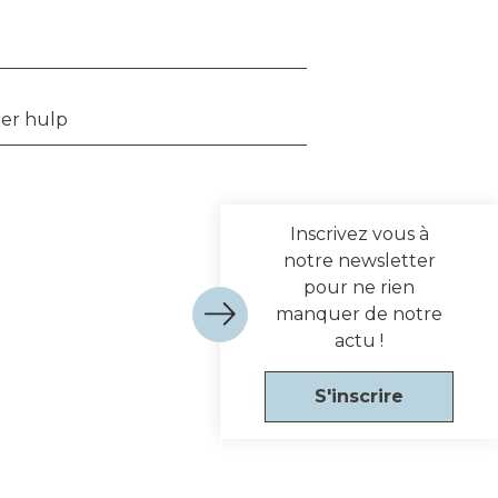
der hulp
Inscrivez vous à
notre newsletter
pour ne rien
manquer de notre
actu !
S'inscrire