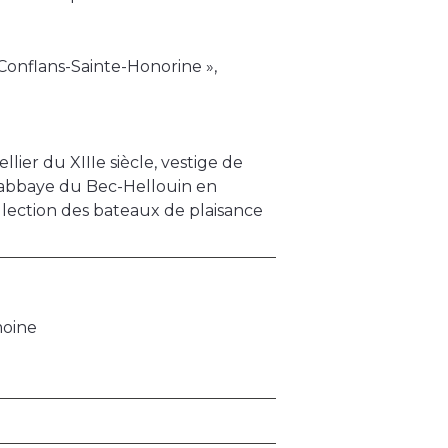
« Conflans-Sainte-Honorine »,
ier du XIIIe siècle, vestige de
l’abbaye du Bec-Hellouin en
llection des bateaux de plaisance
moine