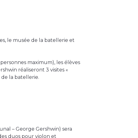
s, le musée de la batellerie et
60 personnes maximum), les élèves
win réaliseront 3 visites «
de la batellerie.
nal – George Gershwin) sera
es duos pour violon et