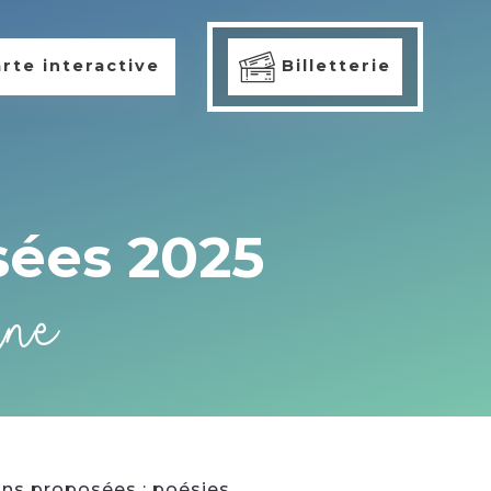
rte interactive
Billetterie
sées 2025
ine
ns proposées : poésies