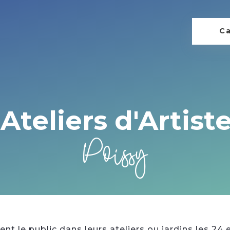
Ca
Ateliers d'Artist
Poissy
ent le public dans leurs ateliers ou jardins les 24