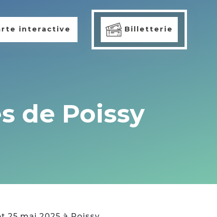
rte interactive
Billetterie
es de Poissy
 et 25 mai 2025 à Poissy.