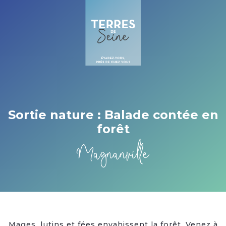
Cookies beheer paneel
Sortie nature : Balade contée en
forêt
Magnanville
Mages, lutins et fées envahissent la forêt. Venez à