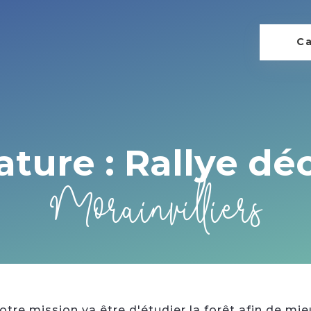
Ca
ature : Rallye d
Morainvilliers
votre mission va être d'étudier la forêt afin de m