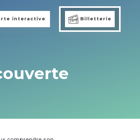
rte interactive
Billetterie
écouverte
ieux comprendre son