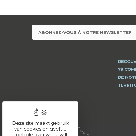
ABONNEZ-VOUS À NOTRE NEWSLETTER
DÉCOUV
73 CO
DE NOT
TERRIT
Deze site maakt gebruik
van cookies en geeft u
controle over wat u wilt