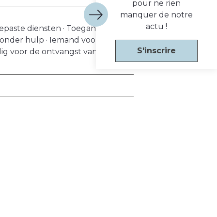
pour ne rien
manquer de notre
actu !
paste diensten · Toegankelijk
 zonder hulp · Iemand voor de
S'inscrire
lig voor de ontvangst van