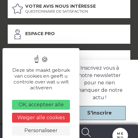
VOTRE AVIS NOUS INTÉRESSE
QUESTIONNAIRE DE SATISFACTION
ESPACE PRO
ESPACE PRESSE
Inscrivez vous à
Deze site maakt gebruik
notre newsletter
van cookies en geeft u
controle over wat u wilt
pour ne rien
LES PARTENAIRES
activeren
manquer de notre
–
–
Mentions légales
Politique de confidentialité
CGV
actu !
OK, accepteer alle
S'inscrire
Une réalisation
Weiger alle cookies
Personaliseer