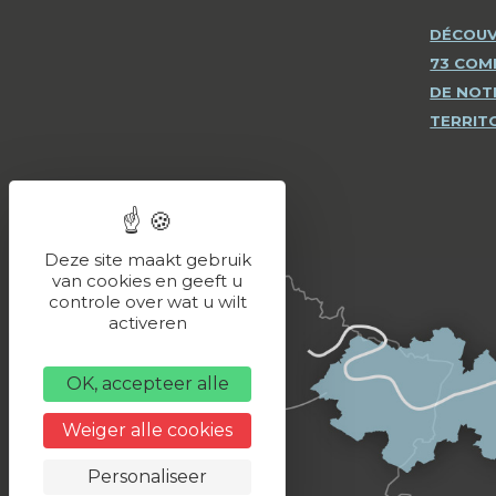
DÉCOUV
73 CO
DE NOT
TERRIT
Deze site maakt gebruik
van cookies en geeft u
controle over wat u wilt
activeren
OK, accepteer alle
Weiger alle cookies
Personaliseer