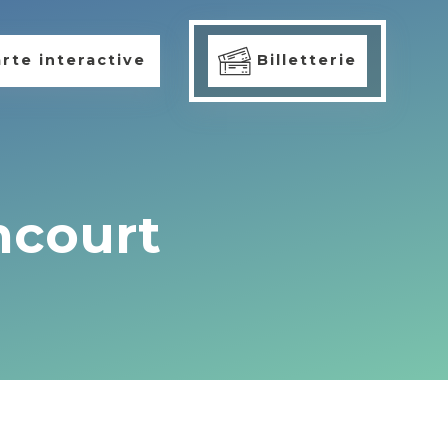
rte interactive
Billetterie
ncourt