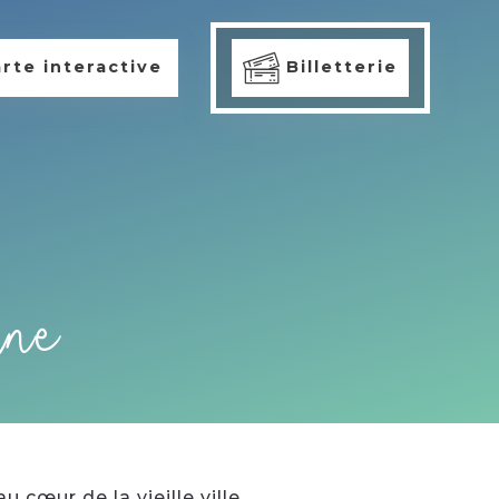
rte interactive
Billetterie
ine
cœur de la vieille ville.