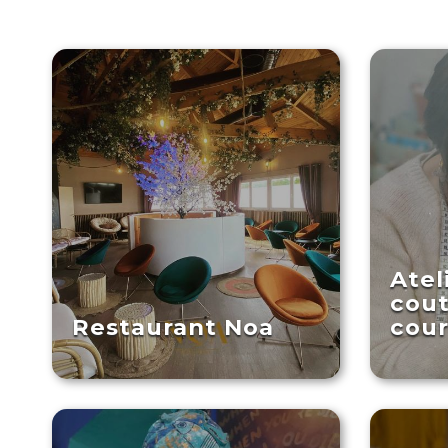
Atel
cout
Restaurant Noa
cour