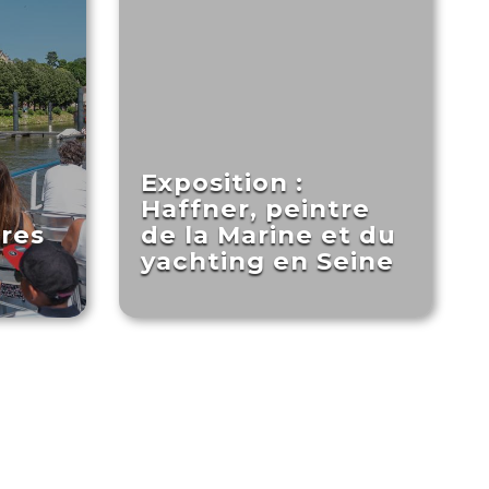
Exposition :
Haffner, peintre
tres
de la Marine et du
yachting en Seine