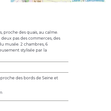
Leaflet
| ©
OpenStreetMap
ans, proche des quais, au calme.
 à deux pas des commerces, des
 du musée. 2 chambres, 6
usement stylisée par la
t proche des bords de Seine et
 m