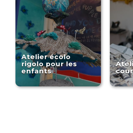
Atelier écolo
rigolo pour les
Atel
enfants
cour