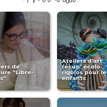
Ateliers d’art
iers de
récup’ écolo
ure “Libre-
rigolos pour le
s”
enfants