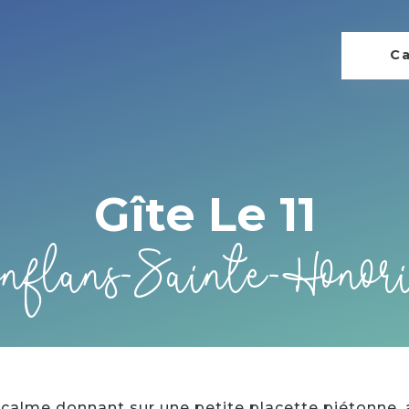
Ca
Gîte Le 11
nflans-Sainte-Honor
calme donnant sur une petite placette piétonne, au 