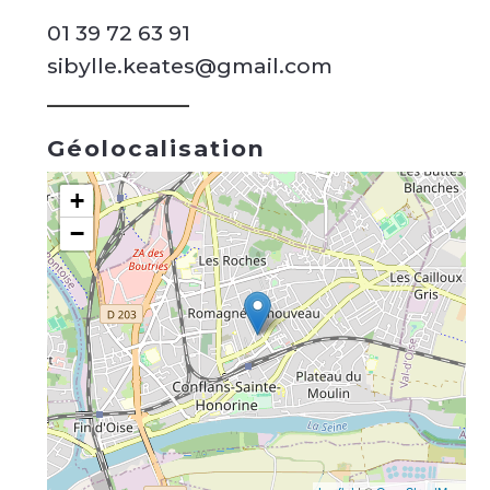
01 39 72 63 91
sibylle.keates@gmail.com
Géolocalisation
+
−