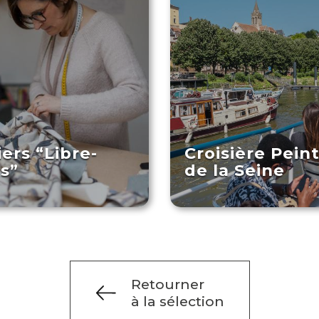
iers “Libre-
Croisière Pein
s”
de la Seine
Retourner
à la sélection