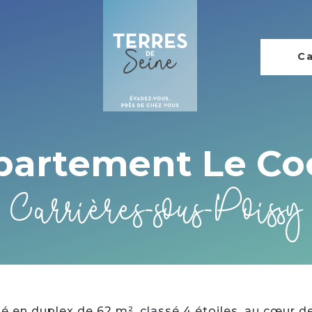
Ca
partement Le Co
Carrières-sous-Poissy
 en duplex de 62 m², classé 4 étoiles, au cœur de