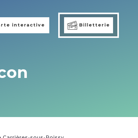
rte interactive
Billetterie
con
 Carrières-sous-Poissy.