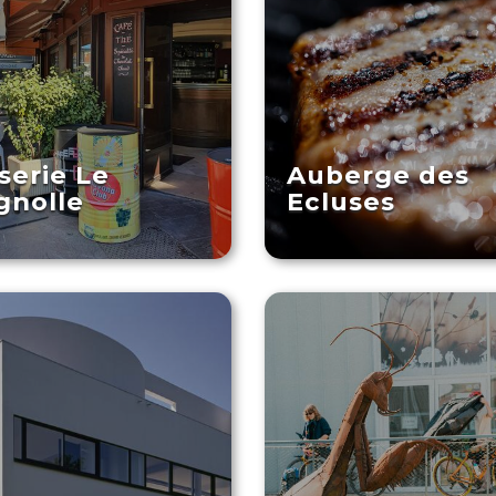
serie Le
Auberge des
gnolle
Ecluses