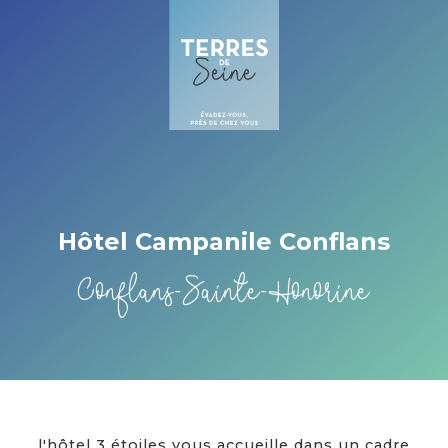
Cookies beheer paneel
Hôtel Campanile Conflans
Conflans-Sainte-Honorine
l'hôtel 3 étoiles vous accueille dans un cadre