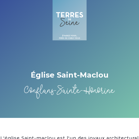
Cookies beheer paneel
Église Saint-Maclou
Conflans-Sainte-Honorine
L'église Saint-maclou est l'un des joyaux architectural