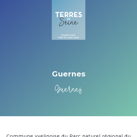
Cookies beheer paneel
Guernes
Guernes
Commune yvelinoise du Parc naturel régional du