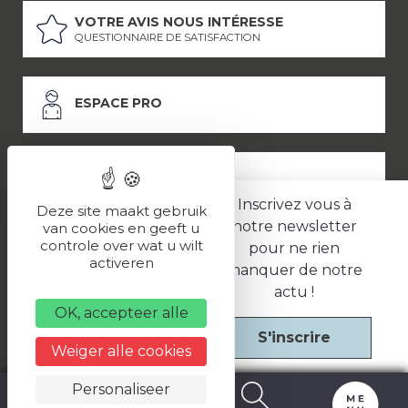
VOTRE AVIS NOUS INTÉRESSE
QUESTIONNAIRE DE SATISFACTION
ESPACE PRO
ESPACE PRESSE
Inscrivez vous à
Deze site maakt gebruik
notre newsletter
van cookies en geeft u
controle over wat u wilt
pour ne rien
LES PARTENAIRES
activeren
manquer de notre
–
–
Mentions légales
Politique de confidentialité
CGV
actu !
OK, accepteer alle
S'inscrire
Une réalisation
Weiger alle cookies
Personaliseer