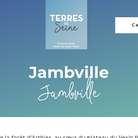
Ca
Jambville
Jambville
 de la forêt d'Arthies, au cœur du plateau du Vexin 