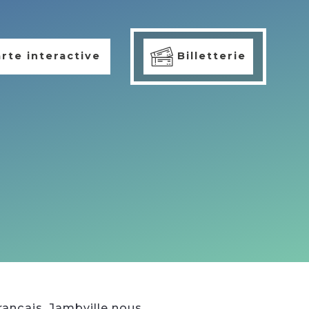
rte interactive
Billetterie
français, Jambville nous