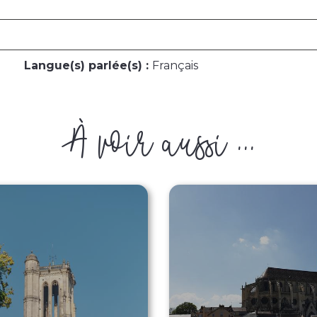
Langue(s) parlée(s) :
Français
À voir aussi ...