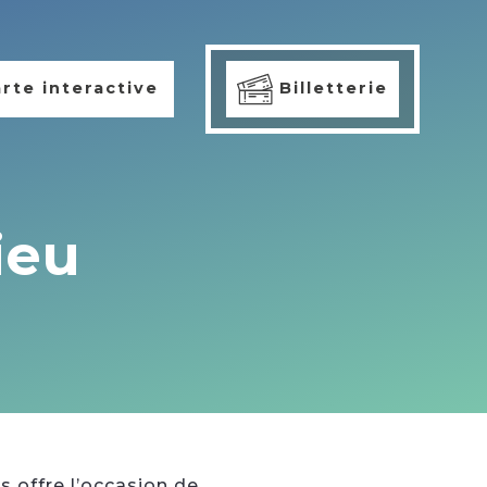
rte interactive
Billetterie
ieu
 offre l’occasion de