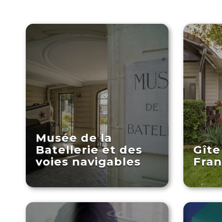
Musée de la
Batellerie et des
Gîte 
voies navigables
Fra