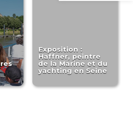
Exposition :
Haffner, peintre
tres
de la Marine et du
yachting en Seine