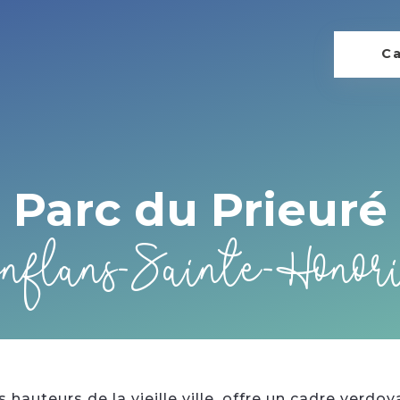
Ca
Parc du Prieuré
nflans-Sainte-Honor
s hauteurs de la vieille ville, offre un cadre verd