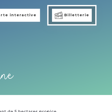
rte interactive
Billetterie
ine
oyant de 5 hectares propice