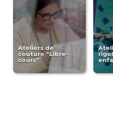
Ateliers de
Atel
couture “Libre-
rigo
cours”
enfa