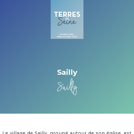
Cookies beheer paneel
Sailly
Sailly
Le village de Sailly, groupé autour de son église, est