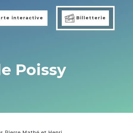
rte interactive
Billetterie
de Poissy
es Pierre Mathé et Henri