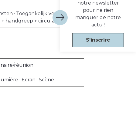
notre newsletter
pour ne rien
ten · Toegankelijk voor rolstoel
manquer de notre
 + handgreep + circulatieruimte
actu !
S'inscrire
inaire/réunion
lumière · Ecran · Scène