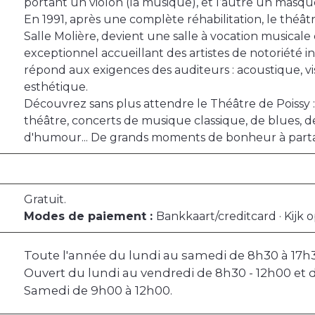
portant un violon (la musique), et l’autre un masque
En 1991, après une complète réhabilitation, le théâ
Salle Molière, devient une salle à vocation musicale
exceptionnel accueillant des artistes de notoriété 
répond aux exigences des auditeurs : acoustique, visi
esthétique.
Découvrez sans plus attendre le Théâtre de Poissy 
théâtre, concerts de musique classique, de blues, de 
d'humour... De grands moments de bonheur à partag
Gratuit.
Modes de paiement :
Bankkaart/creditcard · Kijk 
Toute l'année du lundi au samedi de 8h30 à 17h
Ouvert du lundi au vendredi de 8h30 - 12h00 et d
Samedi de 9h00 à 12h00.