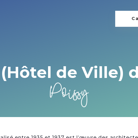
Ca
(Hôtel de Ville) 
Poissy
alisé entre 1935 et 1937 est l’œuvre des architect