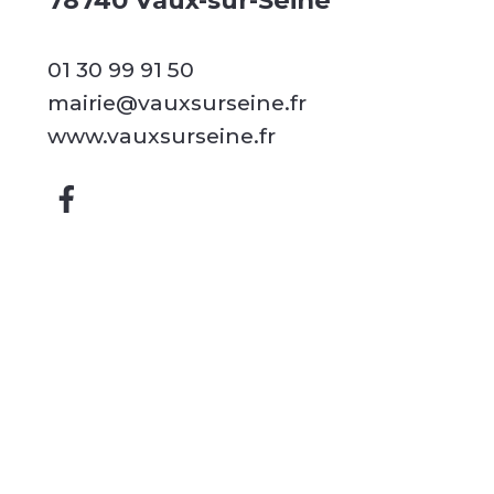
78740 Vaux-sur-Seine
01 30 99 91 50
mairie@vauxsurseine.fr
www.vauxsurseine.fr