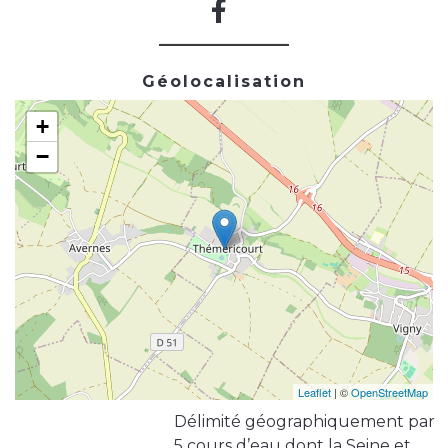
Géolocalisation
+
−
Leaflet
| ©
OpenStreetMap
Délimité géographiquement par
5 cours d’eau dont la Seine et