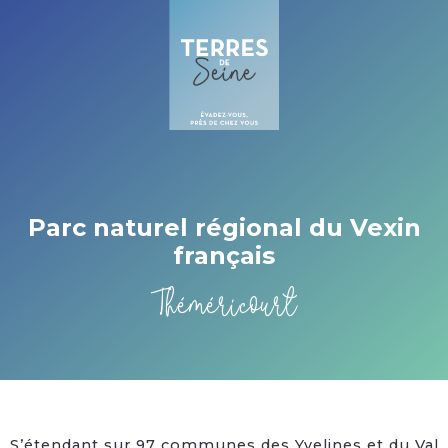
Cookies beheer paneel
Parc naturel régional du Vexin
français
Théméricourt
S’étendant sur 97 communes des Yvelines et du Val