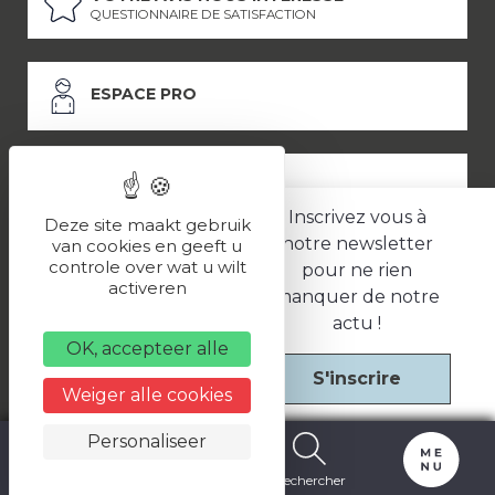
QUESTIONNAIRE DE SATISFACTION
ESPACE PRO
ESPACE PRESSE
Inscrivez vous à
Deze site maakt gebruik
notre newsletter
van cookies en geeft u
controle over wat u wilt
pour ne rien
LES PARTENAIRES
activeren
manquer de notre
–
–
Mentions légales
Politique de confidentialité
CGV
actu !
OK, accepteer alle
S'inscrire
Une réalisation
Weiger alle cookies
Personaliseer
Carte
Billetterie
Rechercher