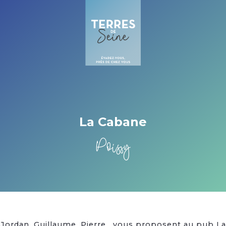
Cookies beheer paneel
La Cabane
Poissy
Jordan, Guillaume ,Pierre , vous proposent au pub La