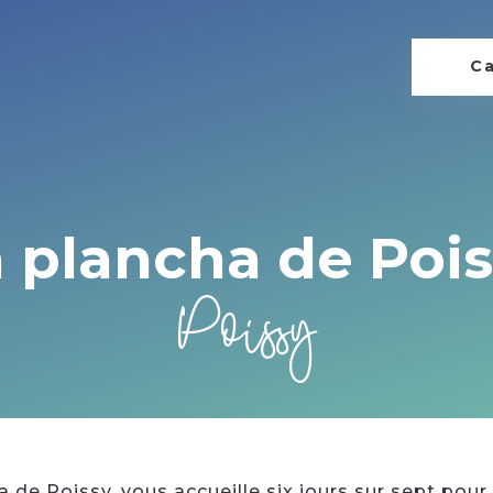
Ca
 plancha de Poi
Poissy
 de Poissy, vous accueille six jours sur sept pour