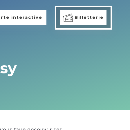
rte interactive
Billetterie
ssy
 vous faire découvrir ses