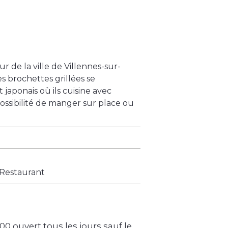
r de la ville de Villennes-sur-
es brochettes grillées se
japonais où ils cuisine avec
 Possibilité de manger sur place ou
 Restaurant
00 ouvert tous les jours sauf le