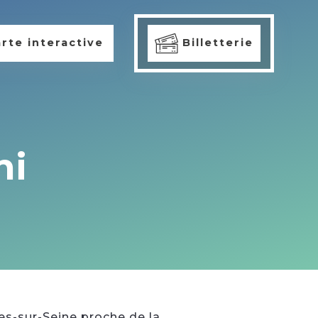
rte interactive
Billetterie
hi
nes-sur-Seine proche de la