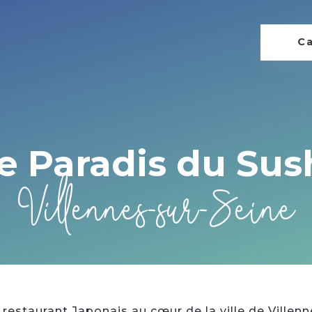
Ca
e Paradis du Sus
Villennes-sur-Seine
 restaurant Japonais au cœur de la ville de Villen