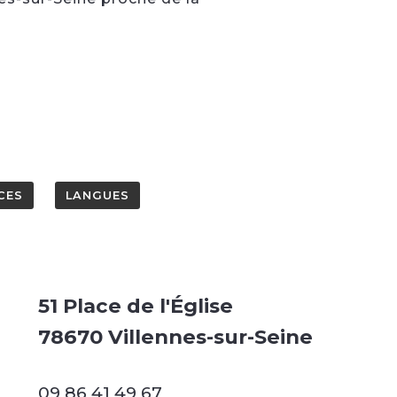
CES
LANGUES
51 Place de l'Église
78670 Villennes-sur-Seine
09 86 41 49 67