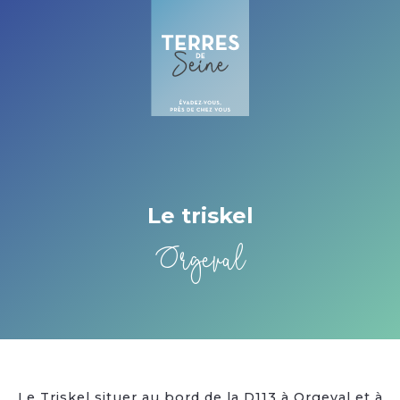
Cookies beheer paneel
Le triskel
Orgeval
Le Triskel situer au bord de la D113 à Orgeval et à