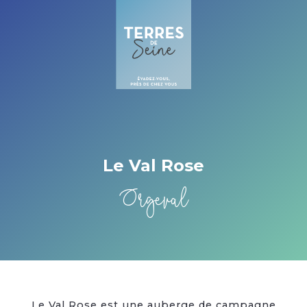
Cookies beheer paneel
Le Val Rose
Orgeval
Le Val Rose est une auberge de campagne