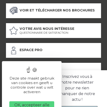
VOIR ET TÉLÉCHARGER NOS BROCHURES
VOTRE AVIS NOUS INTÉRESSE
QUESTIONNAIRE DE SATISFACTION
ESPACE PRO
ESPACE PRESSE
Inscrivez vous à
Deze site maakt gebruik
notre newsletter
van cookies en geeft u
controle over wat u wilt
pour ne rien
LES PARTENAIRES
activeren
manquer de notre
–
–
Mentions légales
Politique de confidentialité
CGV
actu !
OK, accepteer alle