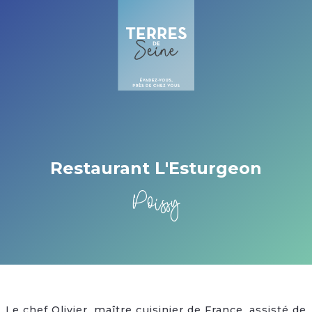
Cookies beheer paneel
Restaurant L'Esturgeon
Poissy
Le chef Olivier, maître cuisinier de France, assisté de