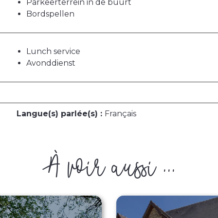
Parkeerterrein in de buurt
Bordspellen
Lunch service
Avonddienst
Langue(s) parlée(s) :
Français
À voir aussi ...