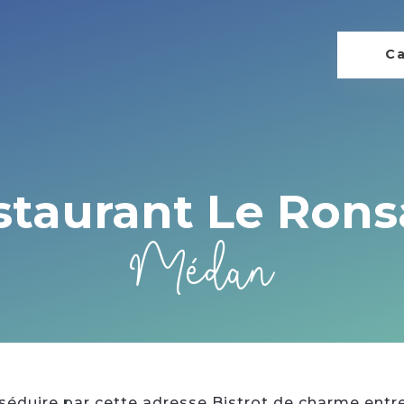
Ca
staurant Le Rons
Médan
séduire par cette adresse Bistrot de charme entr