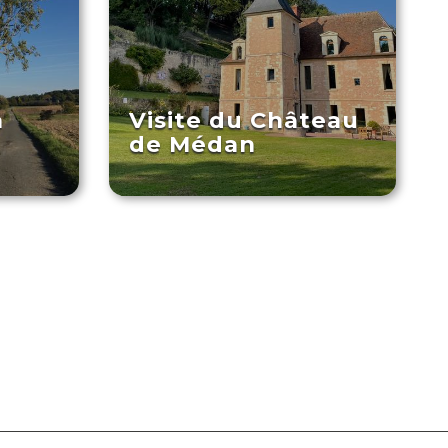
à
Visite du Château
de Médan