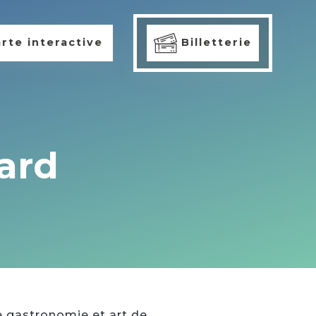
rte interactive
Billetterie
ard
e gastronomie et art de