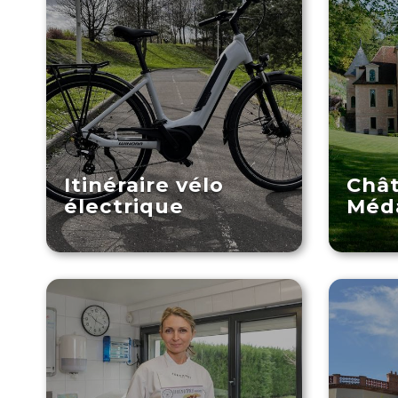
Itinéraire vélo
Châ
électrique
Méd