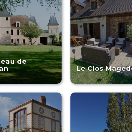
teau de
an
Le Clos Mage