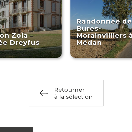
Randonnée de
Bures-
on Zola –
Morainvilliers 
ée Dreyfus
Médan
Retourner
à la sélection