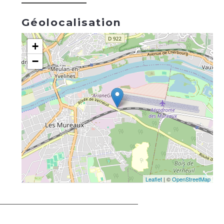
Géolocalisation
+
−
Leaflet
| ©
OpenStreetMap