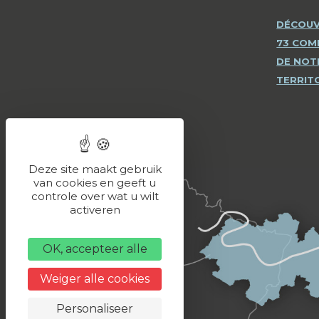
DÉCOUV
73 CO
DE NOT
TERRIT
Deze site maakt gebruik
van cookies en geeft u
controle over wat u wilt
activeren
OK, accepteer alle
Weiger alle cookies
Personaliseer