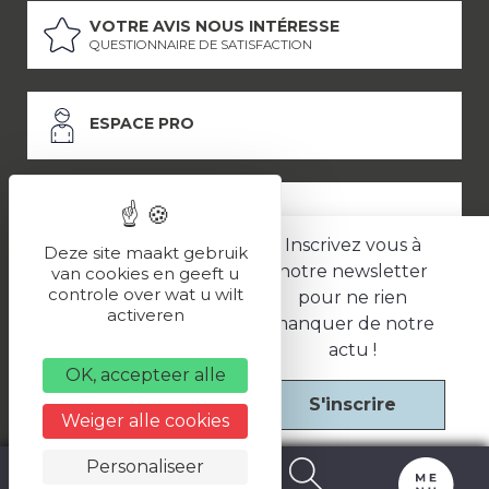
VOTRE AVIS NOUS INTÉRESSE
QUESTIONNAIRE DE SATISFACTION
ESPACE PRO
ESPACE PRESSE
Inscrivez vous à
Deze site maakt gebruik
notre newsletter
van cookies en geeft u
controle over wat u wilt
pour ne rien
LES PARTENAIRES
activeren
manquer de notre
–
–
Mentions légales
Politique de confidentialité
CGV
actu !
OK, accepteer alle
S'inscrire
Une réalisation
Weiger alle cookies
Personaliseer