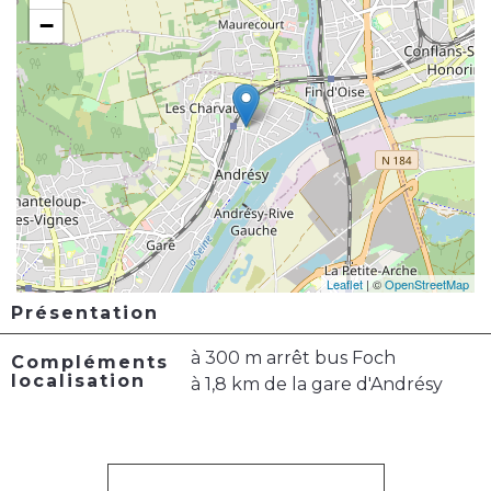
−
Leaflet
| ©
OpenStreetMap
Présentation
à 300 m arrêt bus Foch
Compléments
localisation
à 1,8 km de la gare d'Andrésy