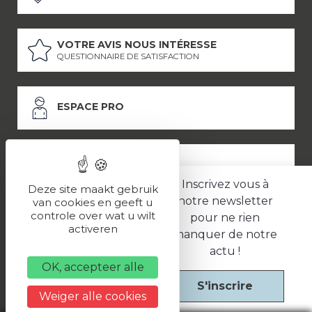
VOTRE AVIS NOUS INTÉRESSE
QUESTIONNAIRE DE SATISFACTION
ESPACE PRO
ESPACE PRESSE
Inscrivez vous à
Deze site maakt gebruik
notre newsletter
van cookies en geeft u
controle over wat u wilt
pour ne rien
LES PARTENAIRES
activeren
manquer de notre
–
–
Mentions légales
Politique de confidentialité
CGV
actu !
OK, accepteer alle
S'inscrire
Une réalisation
Weiger alle cookies